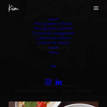
Services
Photographie culinaire
Photographie packshot
Community management
Création de contenu
Création de recette
Mes
projets
Portfolio
Contact
Blog
Tous
Culinaire
Packshot
Community Management
Perso
Recettes