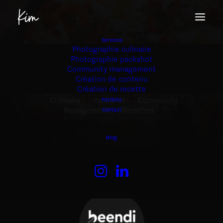
Services
Photographie culinaire
Photographie packshot
Community management
Beendi
/
Beedeli
Création de contenu
Création de recette
Culinaire
Packshot
Community
Portfolio
,
,
Management
Recettes
Contact
,
Blog