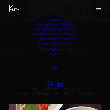
Services
Photographie culinaire
Photographie packshot
Community management
Création de contenu
Création de recette
Mes
projets
Portfolio
Contact
Blog
Tous
Culinaire
Packshot
Community Management
Perso
Recettes