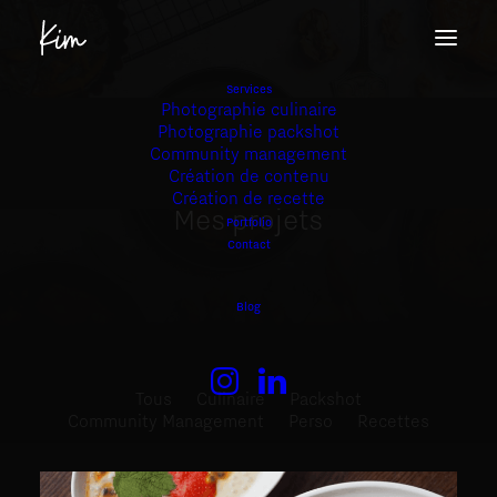
Services
Photographie culinaire
Photographie packshot
Community management
Création de contenu
Création de recette
Mes
projets
Portfolio
Contact
Blog
Tous
Culinaire
Packshot
Community Management
Perso
Recettes